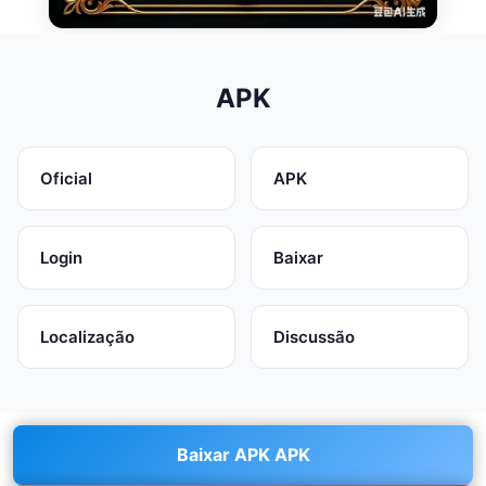
APK
Oficial
APK
Login
Baixar
Localização
Discussão
Baixar APK APK