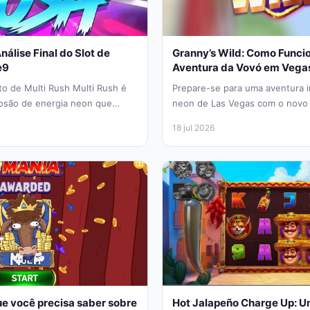
nálise Final do Slot de
Granny’s Wild: Como Funcio
e9
Aventura da Vovó em Vega
to de Multi Rush Multi Rush é
Prepare-se para uma aventura i
osão de energia neon que
neon de Las Vegas com o novo
a das...
Play’n GO: Granny’s Wild....
18 jul 2026
ue você precisa saber sobre
Hot Jalapeño Charge Up: U