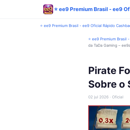
⭐ ee9 Premium Brasil - ee9 O
⭐ ee9 Premium Brasil - ee9 Oficial Rápido Cashba
⭐ ee9 Premium Brasil -
da TaDa Gaming – ee9
Pirate F
Sobre o 
02 jul 2026
· Oficial