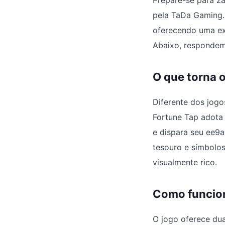
Prepare-se para za
pela TaDa Gaming. 
oferecendo uma ex
Abaixo, respondem
O que torna o
Diferente dos jogo
Fortune Tap adota 
e dispara seu ee9a
tesouro e símbolo
visualmente rico.
Como funcion
O jogo oferece dua