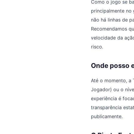
Como o jogo se bas
principalmente no
não há linhas de p
Recomendamos que
velocidade da ação
risco.
Onde posso e
Até o momento, a 
Jogador) ou o nível
experiência é foca
transparência esta
publicamente.