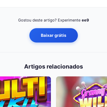
Gostou deste artigo? Experimente
ee9
Baixar grátis
Artigos relacionados