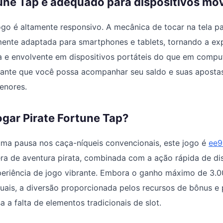
tune Tap é adequado para dispositivos mó
ogo é altamente responsivo. A mecânica de tocar na tela pa
ente adaptada para smartphones e tablets, tornando a exp
va e envolvente em dispositivos portáteis do que em comp
rante que você possa acompanhar seu saldo e suas apostas
enores.
ogar Pirate Fortune Tap?
ma pausa nos caça-níqueis convencionais, este jogo é
ee9
ra de aventura pirata, combinada com a ação rápida de di
xperiência de jogo vibrante. Embora o ganho máximo de 3.
uais, a diversão proporcionada pelos recursos de bônus e 
 a falta de elementos tradicionais de slot.