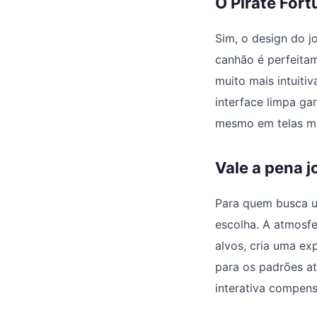
O Pirate For
Sim, o design do j
canhão é perfeitam
muito mais intuiti
interface limpa ga
mesmo em telas m
Vale a pena j
Para quem busca u
escolha. A atmosfe
alvos, cria uma e
para os padrões at
interativa compensa