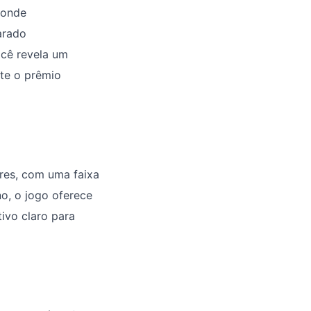
 onde
arado
ocê revela um
te o prêmio
res, com uma faixa
no, o jogo oferece
ivo claro para