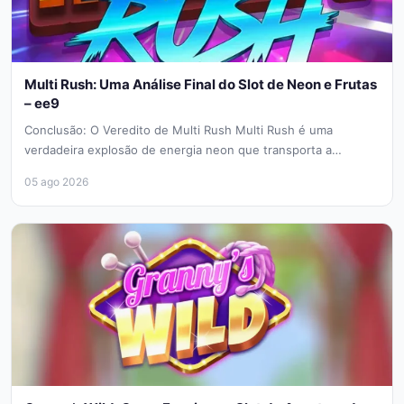
Multi Rush: Uma Análise Final do Slot de Neon e Frutas
– ee9
Conclusão: O Veredito de Multi Rush Multi Rush é uma
verdadeira explosão de energia neon que transporta a
nostalgia das...
05 ago 2026