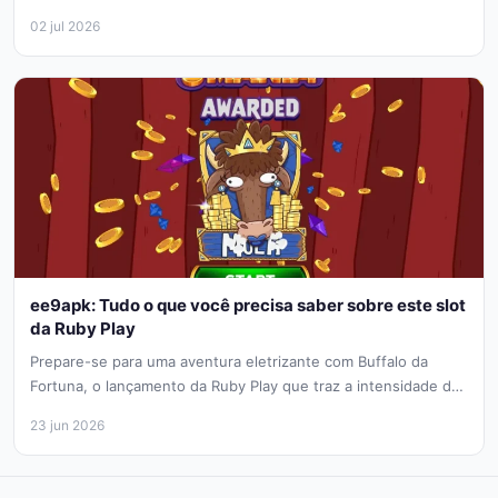
única com o...
02 jul 2026
ee9apk: Tudo o que você precisa saber sobre este slot
da Ruby Play
Prepare-se para uma aventura eletrizante com Buffalo da
Fortuna, o lançamento da Ruby Play que traz a intensidade do
Velho...
23 jun 2026