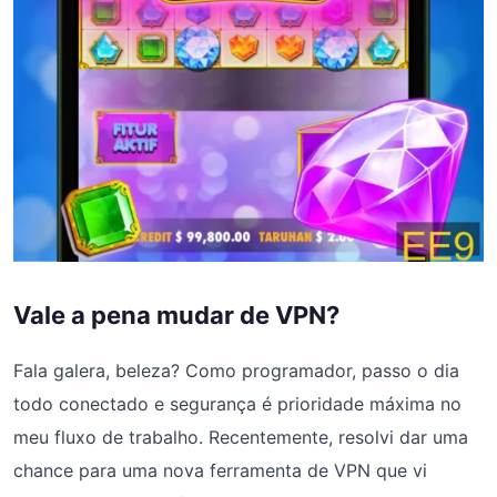
Vale a pena mudar de VPN?
Fala galera, beleza? Como programador, passo o dia
todo conectado e segurança é prioridade máxima no
meu fluxo de trabalho. Recentemente, resolvi dar uma
chance para uma nova ferramenta de VPN que vi